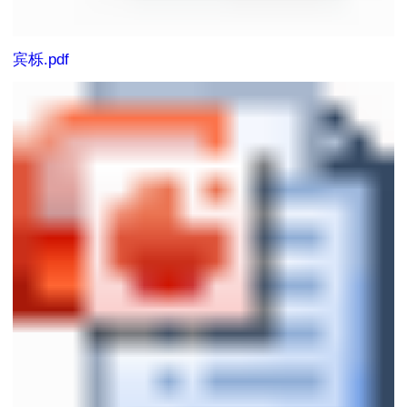
宾栎.pdf