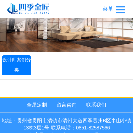
菜单
设计师案例分
类
全屋定制
留言咨询
联系我们
地址：贵州省贵阳市清镇市清州大道四季贵州B区半山小镇
13栋3层1号 联系电话：0851-82587566